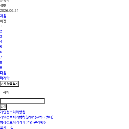
운영자
499
2026.06.24
처음
이전
1
2
3
4
5
6
7
8
9
다음
마지막
개인정보처리방침
개인정보처리방침(강원남부하나센터)
영상정보처리기기 운영·관리방침
오시는 길