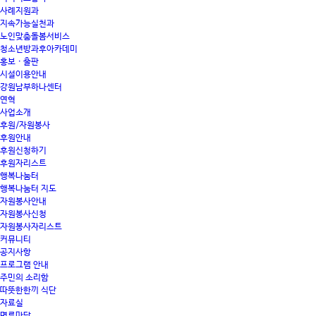
사례지원과
지속가능실천과
노인맞춤돌봄서비스
청소년방과후아카데미
홍보 · 출판
시설이용안내
강원남부하나센터
연혁
사업소개
후원/자원봉사
후원안내
후원신청하기
후원자리스트
행복나눔터
행복나눔터 지도
자원봉사안내
자원봉사신청
자원봉사자리스트
커뮤니티
공지사항
프로그램 안내
주민의 소리함
따뜻한한끼 식단
자료실