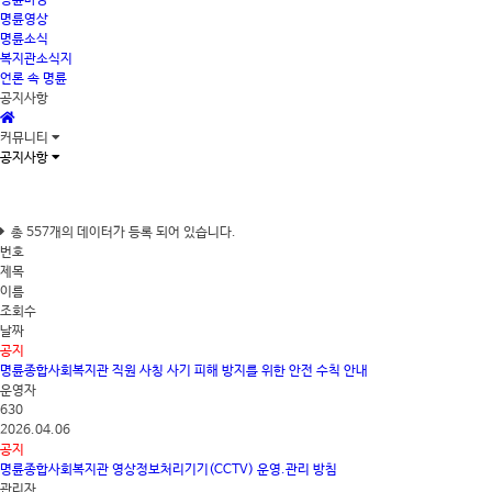
명륜마당
명륜영상
명륜소식
복지관소식지
언론 속 명륜
공지사항
커뮤니티
공지사항
총
557개
의 데이터가 등록 되어 있습니다.
번호
제목
이름
조회수
날짜
공지
명륜종합사회복지관 직원 사칭 사기 피해 방지를 위한 안전 수칙 안내
운영자
630
2026.04.06
공지
명륜종합사회복지관 영상정보처리기기(CCTV) 운영.관리 방침
관리자