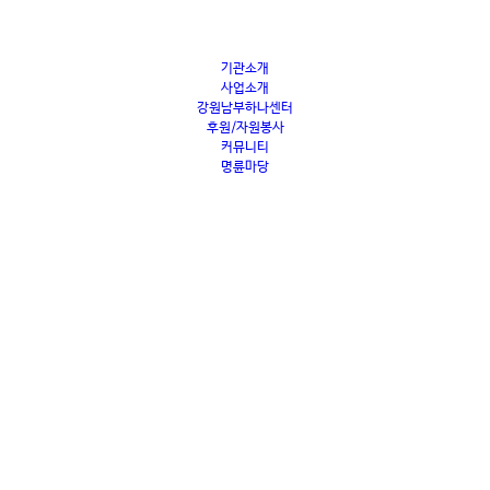
기관소개
사업소개
강원남부하나센터
후원/자원봉사
커뮤니티
명륜마당