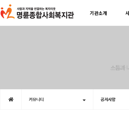
기관소개
인사말
미
운영계획
사
윤리선언
지속
연혁
노인맞
직원소개
청소년
오시는길
홍
시
커뮤니티
공지사항