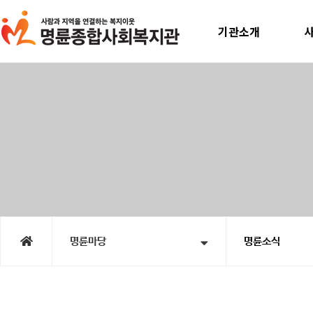
기관소개
인사말
미
운영계획
사
윤리선언
지속
연혁
노인맞
직원소개
청소년
오시는길
홍
시
명륜마당
명륜소식