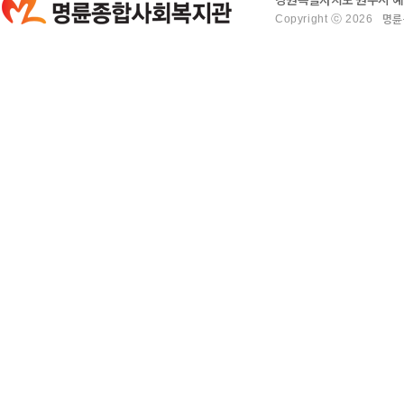
Copyright ⓒ 2026
명륜