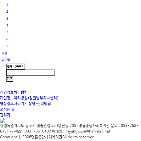
1
2
3
4
5
6
7
다음
마지막
개인정보처리방침
개인정보처리방침(강원남부하나센터)
영상정보처리기기 운영·관리방침
오시는 길
관리자
강원특별자치도 원주시 예술관길 25 (명륜동 705)
명륜종합사회복지관
문의 : 033-762-
8131~2
팩스 : 033-766-8132
이메일 : myungloun@hanmail.net
Copyright ⓒ 2026
명륜종합사회복지관
All rights reserved.