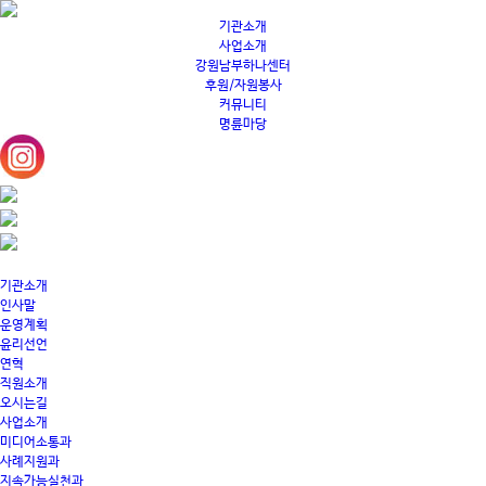
기관소개
사업소개
강원남부하나센터
후원/자원봉사
커뮤니티
명륜마당
기관소개
인사말
운영계획
윤리선언
연혁
직원소개
오시는길
사업소개
미디어소통과
사례지원과
지속가능실천과