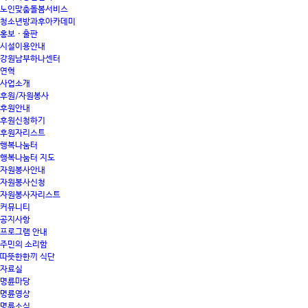
노인맞춤돌봄서비스
청소년방과후아카데미
홍보 · 출판
시설이용안내
강원남부하나센터
연혁
사업소개
후원/자원봉사
후원안내
후원신청하기
후원자리스트
행복나눔터
행복나눔터 지도
자원봉사안내
자원봉사신청
자원봉사자리스트
커뮤니티
공지사항
프로그램 안내
주민의 소리함
따뜻한한끼 식단
자료실
명륜마당
명륜영상
명륜소식