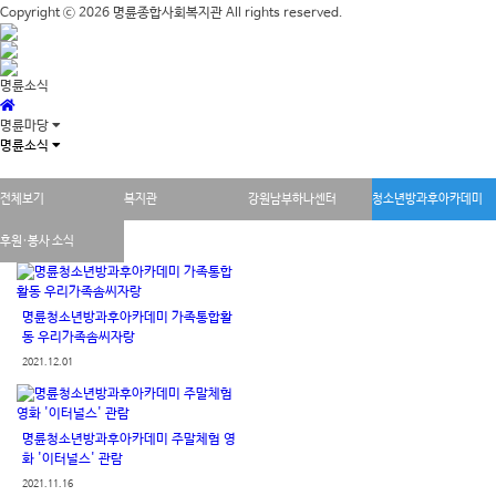
Copyright ⓒ 2026
명륜종합사회복지관
All rights reserved.
명륜소식
명륜마당
명륜소식
전체보기
복지관
강원남부하나센터
청소년방과후아카데미
후원·봉사 소식
명륜청소년방과후아카데미 가족통합활
동 우리가족솜씨자랑
2021.12.01
명륜청소년방과후아카데미 주말체험 영
화 '이터널스' 관람
2021.11.16