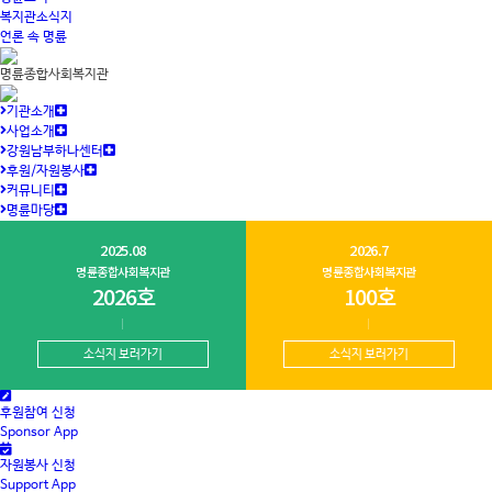
복지관소식지
언론 속 명륜
명륜종합사회복지관
기관소개
사업소개
강원남부하나센터
후원/자원봉사
커뮤니티
명륜마당
2025.08
2026.7
명륜종합사회복지관
명륜종합사회복지관
2026호
100호
소식지 보러가기
소식지 보러가기
후원참여 신청
Sponsor App
자원봉사 신청
Support App