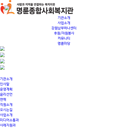
기관소개
사업소개
강원남부하나센터
후원/자원봉사
커뮤니티
명륜마당
기관소개
인사말
운영계획
윤리선언
연혁
직원소개
오시는길
사업소개
미디어소통과
사례지원과