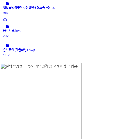
일학습병행구직자취업연계형교육과정.pdf
91K
응시서류.hwp
206K
홍보문안(한글파일).hwp
131K