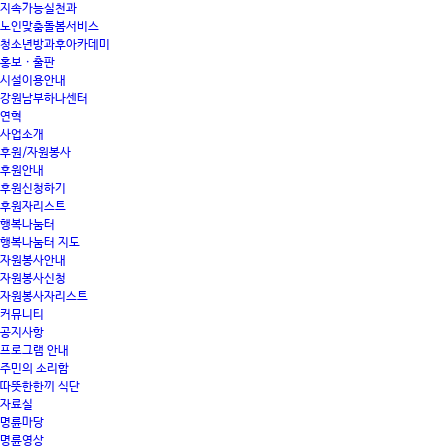
지속가능실천과
노인맞춤돌봄서비스
청소년방과후아카데미
홍보 · 출판
시설이용안내
강원남부하나센터
연혁
사업소개
후원/자원봉사
후원안내
후원신청하기
후원자리스트
행복나눔터
행복나눔터 지도
자원봉사안내
자원봉사신청
자원봉사자리스트
커뮤니티
공지사항
프로그램 안내
주민의 소리함
따뜻한한끼 식단
자료실
명륜마당
명륜영상