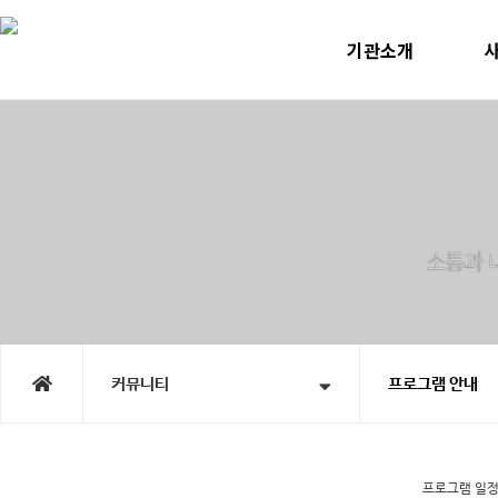
기관소개
인사말
미
운영계획
사
윤리선언
지속
연혁
노인맞
직원소개
청소년
오시는길
홍
시
커뮤니티
프로그램 안내
프로그램 일