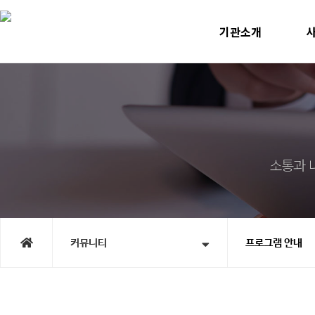
기관소개
인사말
미
운영계획
사
윤리선언
지속
연혁
노인맞
직원소개
청소년
오시는길
홍
시
커뮤니티
프로그램 안내