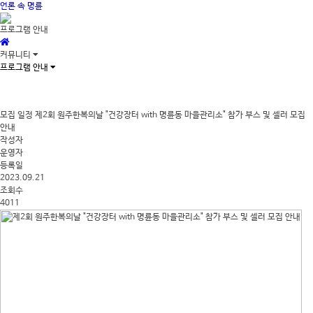
언론 속 명륜
프로그램 안내
커뮤니티
프로그램 안내
모집 일정
제2회 원주한복의날 "건강장터 with 명륜동 마을관리소" 참가 부스 및 셀러 모집
안내
작성자
운영자
등록일
2023.09.21
조회수
4011