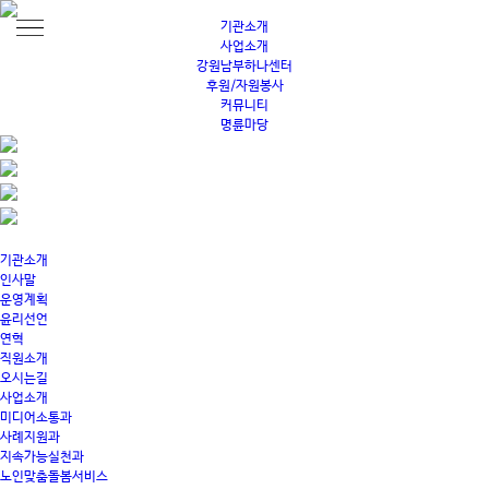
기관소개
사업소개
강원남부하나센터
후원/자원봉사
커뮤니티
명륜마당
기관소개
인사말
운영계획
윤리선언
연혁
직원소개
오시는길
사업소개
미디어소통과
사례지원과
지속가능실천과
노인맞춤돌봄서비스