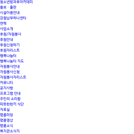
청소년방과후아카데미
홍보 · 출판
시설이용안내
강원남부하나센터
연혁
사업소개
후원/자원봉사
후원안내
후원신청하기
후원자리스트
행복나눔터
행복나눔터 지도
자원봉사안내
자원봉사신청
자원봉사자리스트
커뮤니티
공지사항
프로그램 안내
주민의 소리함
따뜻한한끼 식단
자료실
명륜마당
명륜영상
명륜소식
복지관소식지