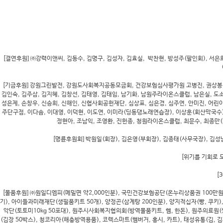
[결연후원] ㈜강력이앤씨, 김동수, 김명구, 김성자, 김효실, 박찬현, 방성주(팔인회), 서은
[기금후원] 강원그린발전, 강원도사회복지공동모금회, 건강보험심사평가원 고병진, 권상봉, 권영미
김인숙, 김주삼, 김지혜, 김창선, 김태영, 김태임, 남기화, 남원주라이온스클럽, 남은실, 도
성은제, 손창우, 신승희, 신해인, 신협사회공헌재단, 심상표, 심은경, 심주연, 안미진, 어
주단구점, 이다솜, 이대영, 이덕현, 이도연, 이미라(딩동댕노래연습장), 이상훈(회산막국수), 
정현아, 조남익, 조영환, 진헌종, 청원라이온스클럽, 최문수, 최종만
[명륜후원회] 박원일(회장), 김은영(부회장), 김종태(사무국장), 김성남
[위기를 기회로 모
[
[물품후원] ㈜원일디엠피(메밀면 약2,000인분), 국민건강보험공단(온누리상품권 100만원)
기), 아이들과미래재단(생필품키트 50개), 양정곤(삼계탕 200인분), 양지적십자(빵, 쿠키)
악단(토토미10kg 50포대), 원주시사회복지협의회(방역물품키트, 햄, 한돈), 원주의료원(
(김장 50박스), 청코리아(해충방역용품), 코렉스마트(햄버거, 홍시, 카트), 태성유통(김, 