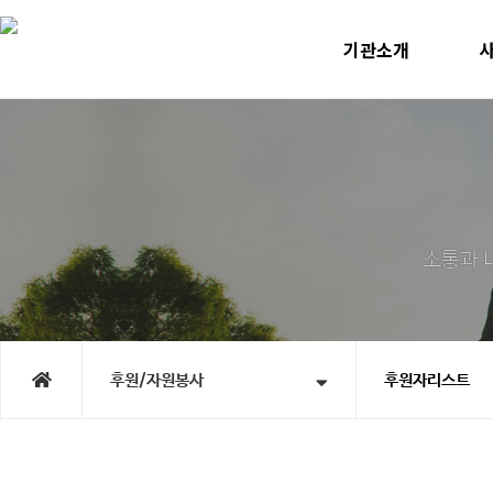
기관소개
인사말
미
운영계획
사
윤리선언
지속
연혁
노인맞
직원소개
청소년
오시는길
홍
시
후원/자원봉사
후원자리스트