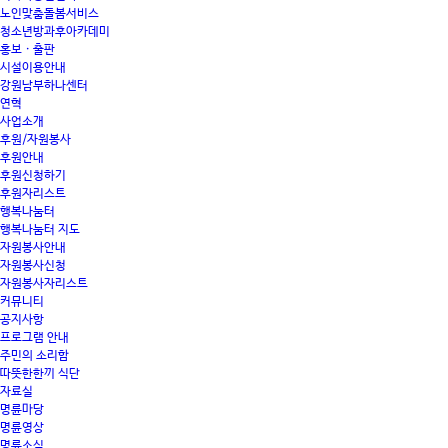
노인맞춤돌봄서비스
청소년방과후아카데미
홍보 · 출판
시설이용안내
강원남부하나센터
연혁
사업소개
후원/자원봉사
후원안내
후원신청하기
후원자리스트
행복나눔터
행복나눔터 지도
자원봉사안내
자원봉사신청
자원봉사자리스트
커뮤니티
공지사항
프로그램 안내
주민의 소리함
따뜻한한끼 식단
자료실
명륜마당
명륜영상
명륜소식