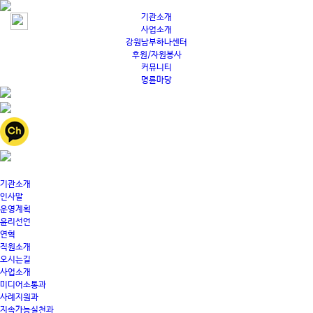
기관소개
사업소개
강원남부하나센터
후원/자원봉사
커뮤니티
명륜마당
기관소개
인사말
운영계획
윤리선언
연혁
직원소개
오시는길
사업소개
미디어소통과
사례지원과
지속가능실천과