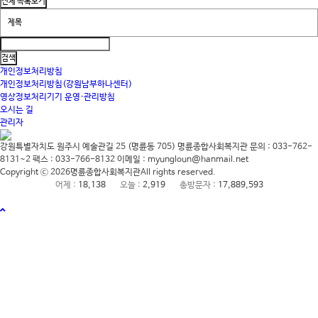
개인정보처리방침
개인정보처리방침(강원남부하나센터)
영상정보처리기기 운영·관리방침
오시는 길
관리자
강원특별자치도 원주시 예술관길 25 (명륜동 705)
명륜종합사회복지관
문의 : 033-762-
8131~2
팩스 : 033-766-8132
이메일 : myungloun@hanmail.net
Copyright ⓒ 2026
명륜종합사회복지관
All rights reserved.
어제 :
18,138
오늘 :
2,919
총방문자 :
17,889,593