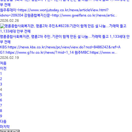
부 전해
원주투데이-https://www.wonjutoday.co.kr/news/articleView.html?
idxno=209204 강원종합복지신문-http://www.gwelfare.co.kr/news/artic..
2026.02.26
명륜종합사회복지관, 명륜2차 주민․기관이 함께 만든 설 나눔...가래떡 들고 1,133세대 안
부 전해
KBS:https://news.kbs.co.kr/news/pc/view/view.do?ncd=8486242&ref=A
G1:https://www.g1tv.co.kr/news/?mid=1_14 원주MBC:https://www.w..
2026.02.19
처음
이전
1
2
3
4
5
6
7
8
9
다음
마지막