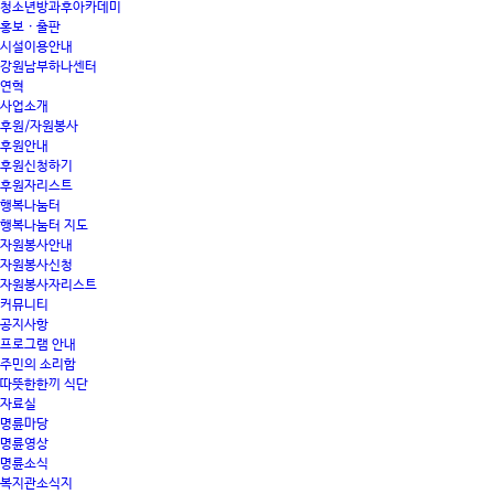
청소년방과후아카데미
홍보 · 출판
시설이용안내
강원남부하나센터
연혁
사업소개
후원/자원봉사
후원안내
후원신청하기
후원자리스트
행복나눔터
행복나눔터 지도
자원봉사안내
자원봉사신청
자원봉사자리스트
커뮤니티
공지사항
프로그램 안내
주민의 소리함
따뜻한한끼 식단
자료실
명륜마당
명륜영상
명륜소식
복지관소식지