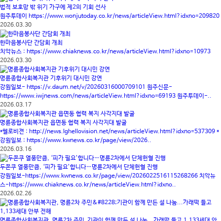
법적 보호망 밖 위기 가구에 제2의 기회 선사
원주투데이 https://www.wonjutoday.co.kr/news/articleView.html?idxno=209820
2026.03.30
한마음봉사단 간담회 개최
치악뉴스 : https://www.chiaknews.co.kr/news/articleView.html?idxno=10973
2026.03.30
명륜종합사회복지관 기후위기 대시민 강연
강원일보- https://v.daum.net/v/20260316000709101 원주신문-
https://www.iwjnews.com/news/articleView.html?idxno=69193 원주투데이-..
2026.03.17
명륜종합사회복지관 읍면동 협력 복지 사각지대 발굴
*헬로비젼 : http://news.lghellovision.net/news/articleView.html?idxno=537309 *
강원일보 : https://www.kwnews.co.kr/page/view/2026..
2026.03.16
두쫀쿠 열풍만큼, ‘피가 필요’합니다…명륜2차에서 단체헌혈 진행
강원일보-https://www.kwnews.co.kr/page/view/2026022516115268266 치악뉴
스-https://www.chiaknews.co.kr/news/articleView.html?idxno..
2026.02.26
명륜종합사회복지관, 명륜2차 주민․기관이 함께 만든 설 나눔...가래떡 들고 1,133세대 안