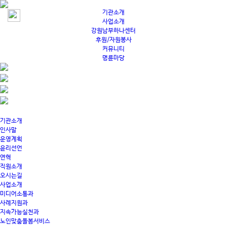
기관소개
사업소개
강원남부하나센터
후원/자원봉사
커뮤니티
명륜마당
기관소개
인사말
운영계획
윤리선언
연혁
직원소개
오시는길
사업소개
미디어소통과
사례지원과
지속가능실천과
노인맞춤돌봄서비스