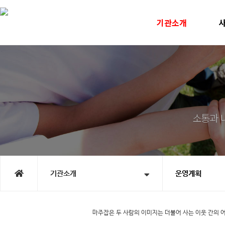
기관소개
인사말
미
운영계획
사
윤리선언
지속
연혁
노인맞
직원소개
청소년
오시는길
홍
시
기관소개
운영계획
마주잡은 두 사람의 이미지는 더불어 사는 이웃 간의 